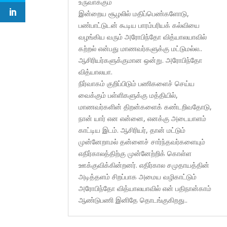
உருவாக்கும்
இன்றைய சூழலில் மதிப்பெண்களோடு,
பண்பாட்டுடன் கூடிய பாரம்பரியக் கல்வியை
வழங்கிய வரும் அரோபிந்தோ வித்யாலயாவில்
கற்றல் என்பது மாணவர்களுக்கு மட்டுமல்ல..
ஆசிரியர்களுக்குமான ஒன்று. அரோபிந்தோ
வித்யாலயா.
நிர்வாகம் குறிப்பிடும் பணிகளைச் செய்ய
வைக்கும் பள்ளிகளுக்கு மத்தியில்,
மாணவர்களின் திறன்களைக் கண்டறிவதோடு,
நான் யார் என என்னை, எனக்கு அடையாளம்
காட்டிய இடம். ஆசிரியர், தான் மட்டும்
முன்னேறாமல் தன்னைச் சார்ந்தவர்களையும்
எதிர்காலத்திற்கு முன்னேற்றிக் கொள்ள
ஊக்குவிக்கின்றனர். எதிர்கால சமுதாயத்தின்
அடித்தளம் சிறப்பாக அமைய வழிகாட்டும்
அரோபிந்தோ வித்யாலயாவில் என் பதிநான்காம்
ஆண்டுபணி இனிதே தொடங்குகிறது..