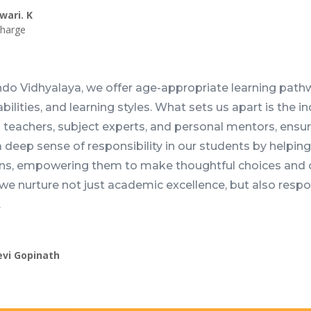
wari. K
Charge
do Vidhyalaya, we offer age-appropriate learning pathw
abilities, and learning styles. What sets us apart is the i
 teachers, subject experts, and personal mentors, ensu
 a deep sense of responsibility in our students by help
ons, empowering them to make thoughtful choices and ow
we nurture not just academic excellence, but also resp
.
evi Gopinath
l