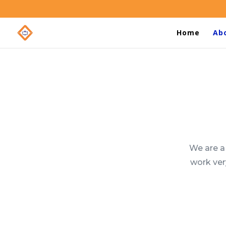
Home
Ab
We are a
work ver