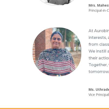
Mrs. Mahes
Principal-in-
At Aurobin
interests, 
from class
We instill
their acti
Together, 
tomorrow
Ms. Uthrad
Vice Principa